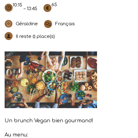
65
10:15
– 13:45
Géraldine
Français
Il reste
place(s)
0
Un brunch Vegan bien gourmand!
Au menu: