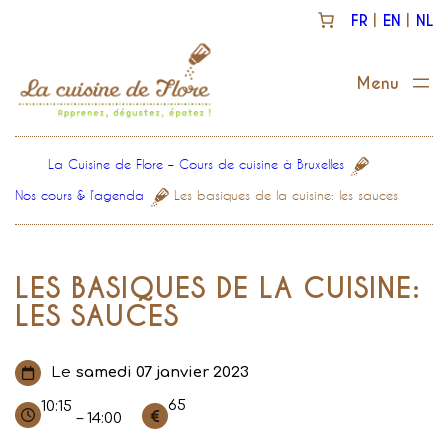
Aller
FR
EN
NL
au
contenu
La Cuisine de Flore – Cours de cuisine à Bruxelles
Nos cours & l’agenda
Les basiques de la cuisine: les sauces
LES BASIQUES DE LA CUISINE:
LES SAUCES
Le
samedi 07 janvier 2023
65
10:15
– 14:00