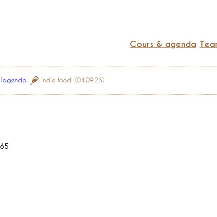
Cours & agenda
Team
 l’agenda
Indie food! (04.09.23)
65