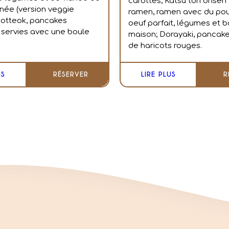
carottes;
Katsu tori onse
née (version veggie
ramen, ramen avec du poule
 hotteok, pancakes
oeuf parfait, légumes et b
servies avec une boule
maison;
Dorayaki, pancake
de haricots rouges.
US
RÉSERVER
LIRE PLUS
R