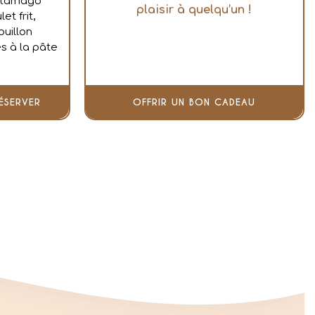
n tamago
plaisir à quelqu’un !
t frit,
ouillon
s à la pâte
ÉSERVER
OFFRIR UN BON CADEAU