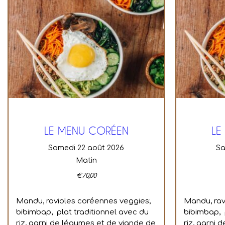
LE MENU CORÉEN
LE
samedi 22 août 2026
s
Matin
€
70,00
Mandu, ravioles coréennes veggies;
Mandu, rav
bibimbap, plat traditionnel avec du
bibimbap, 
riz, garni de légumes et de viande de
riz, garni