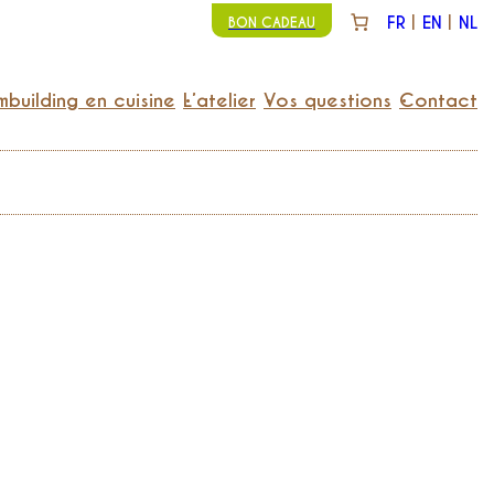
FR
EN
NL
BON CADEAU
building en cuisine
L’atelier
Vos questions
Contact