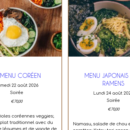
 MENU CORÉEN
MENU JAPONAIS 
RAMENS
amedi 22 août 2026
Soirée
lundi 24 août 20
Soirée
€
70,00
€
70,00
ioles coréennes veggies;
plat traditionnel avec du
Namasu, salade de chou 
 de légumes et de viande de