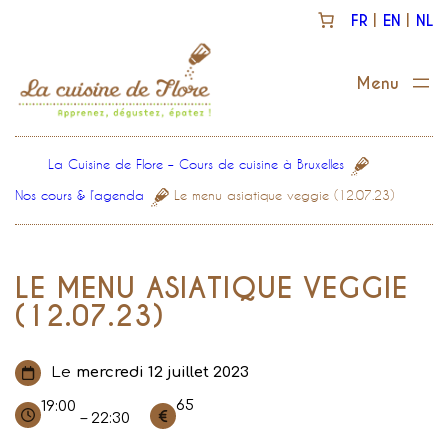
Aller
FR
EN
NL
au
contenu
La Cuisine de Flore – Cours de cuisine à Bruxelles
Nos cours & l’agenda
Le menu asiatique veggie (12.07.23)
LE MENU ASIATIQUE VEGGIE
(12.07.23)
Le
mercredi 12 juillet 2023
65
19:00
– 22:30