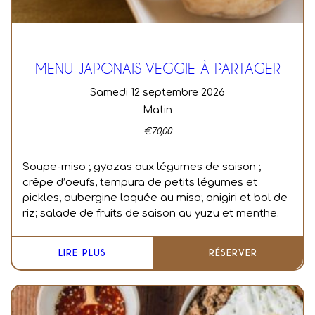
MENU JAPONAIS VEGGIE À PARTAGER
samedi 12 septembre 2026
Matin
€
70,00
Soupe-miso ; g
yozas aux légumes de saison ;
c
rêpe d’oeufs, tempura de petits légumes et
pickles; a
ubergine laquée au miso; o
nigiri et bol de
riz; s
alade de fruits de saison au yuzu et menthe.
LIRE PLUS
RÉSERVER