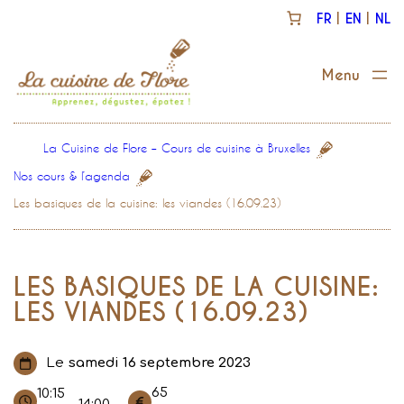
Aller
FR
EN
NL
au
contenu
La Cuisine de Flore – Cours de cuisine à Bruxelles
Nos cours & l’agenda
Les basiques de la cuisine: les viandes (16.09.23)
LES BASIQUES DE LA CUISINE:
LES VIANDES (16.09.23)
Le
samedi 16 septembre 2023
65
10:15