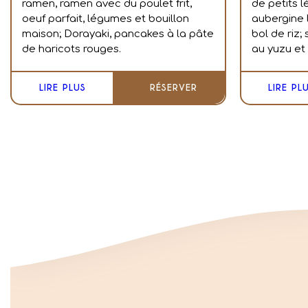
ramen, ramen avec du poulet frit,
de petits l
oeuf parfait, légumes et bouillon
a
ubergine 
maison;
Dorayaki, pancakes à la pâte
bol de riz; 
de haricots rouges.
au yuzu et
LIRE PLUS
RÉSERVER
LIRE PL