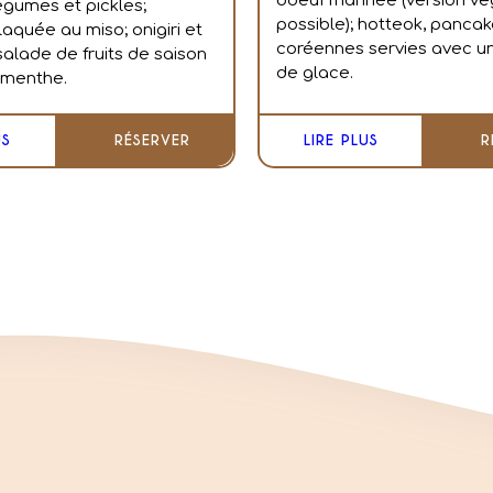
boeuf marinée (version ve
égumes et pickles;
possible); hotteok, panca
laquée au miso; o
nigiri et
coréennes servies avec u
s
alade de fruits de saison
de glace.
 menthe.
US
RÉSERVER
LIRE PLUS
R