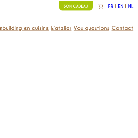
FR
EN
NL
BON CADEAU
building en cuisine
L’atelier
Vos questions
Contact