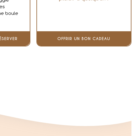
ggie
kes
ne boule
ÉSERVER
OFFRIR UN BON CADEAU