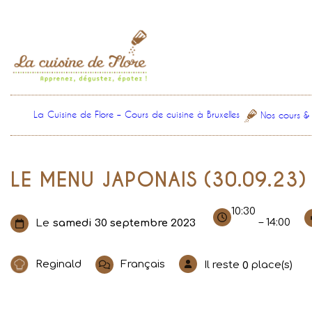
Aller
au
contenu
La Cuisine de Flore – Cours de cuisine à Bruxelles
Nos cours &
LE MENU JAPONAIS (30.09.23)
10:30
– 14:00
Le
samedi 30 septembre 2023
Reginald
Français
Il reste
place(s)
0