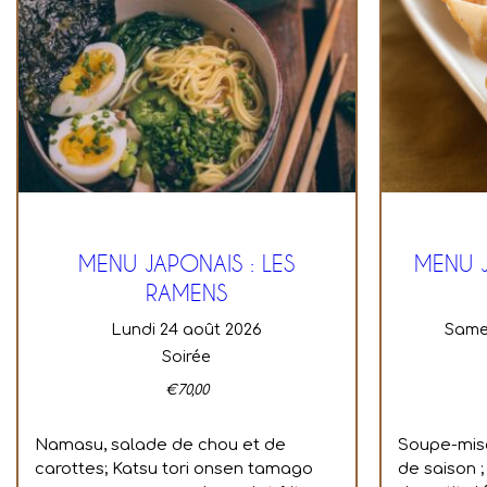
MENU JAPONAIS : LES
MENU 
RAMENS
lundi 24 août 2026
sam
Soirée
€
70,00
Namasu, salade de chou et de
Soupe-miso
carottes;
Katsu tori onsen tamago
de saison ;