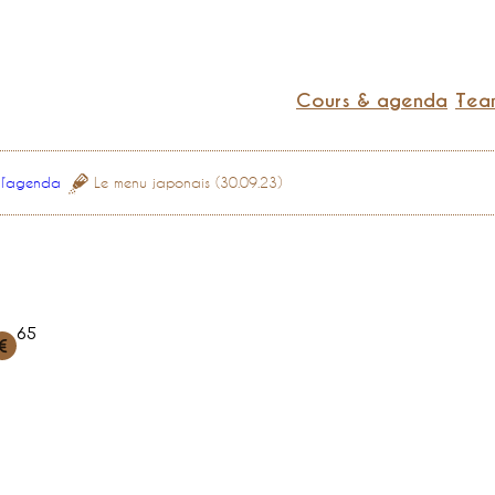
Cours & agenda
Team
 l’agenda
Le menu japonais (30.09.23)
65