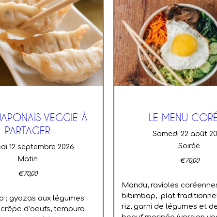
JAPONAIS VEGGIE À
LE MENU COR
PARTAGER
samedi 22 août 2
Soirée
edi 12 septembre 2026
Matin
€
70,00
€
70,00
Mandu, ravioles coréenne
bibimbap, plat traditionne
 ; g
yozas aux légumes
riz, garni de légumes et d
 c
rêpe d’oeufs, tempura