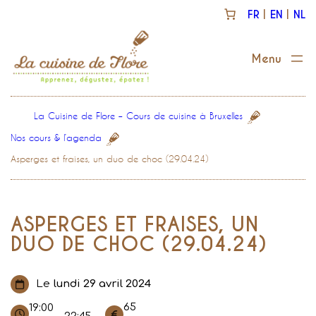
Aller
FR
EN
NL
au
contenu
La Cuisine de Flore – Cours de cuisine à Bruxelles
Nos cours & l’agenda
Asperges et fraises, un duo de choc (29.04.24)
ASPERGES ET FRAISES, UN
DUO DE CHOC (29.04.24)
Le
lundi 29 avril 2024
65
19:00