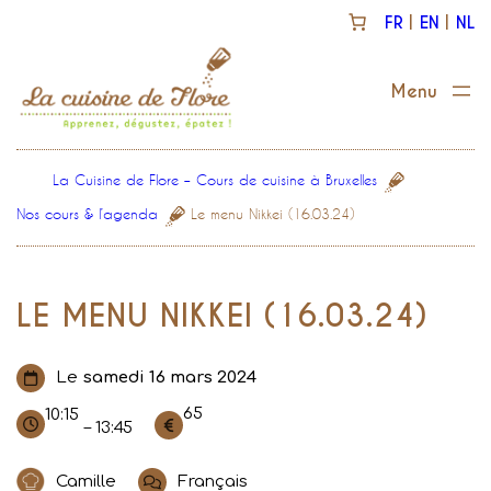
Aller
FR
EN
NL
au
contenu
La Cuisine de Flore – Cours de cuisine à Bruxelles
Nos cours & l’agenda
Le menu Nikkei (16.03.24)
LE MENU NIKKEI (16.03.24)
Le
samedi 16 mars 2024
65
10:15
– 13:45
Camille
Français