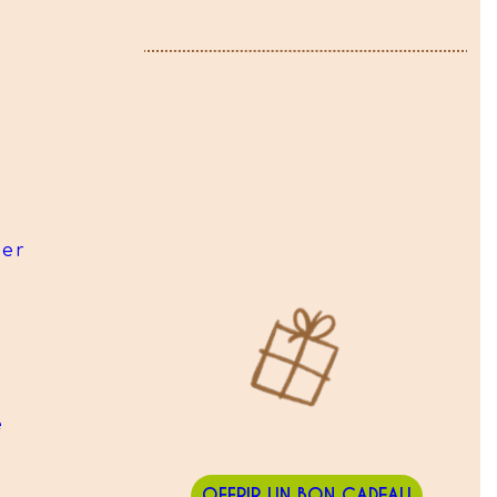
ier
e
OFFRIR UN BON CADEAU