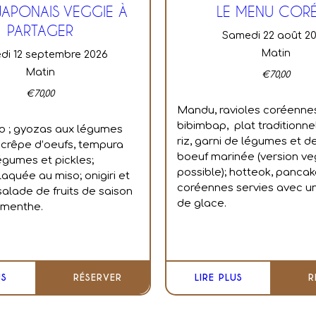
JAPONAIS VEGGIE À
LE MENU COR
PARTAGER
samedi 22 août 2
Matin
edi 12 septembre 2026
Matin
€
70,00
€
70,00
Mandu, ravioles coréenne
bibimbap, plat traditionne
 ; g
yozas aux légumes
riz, garni de légumes et d
 c
rêpe d’oeufs, tempura
boeuf marinée (version ve
égumes et pickles;
possible); hotteok, panca
laquée au miso; o
nigiri et
coréennes servies avec u
s
alade de fruits de saison
de glace.
 menthe.
US
RÉSERVER
LIRE PLUS
R