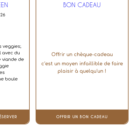
ÉEN
BON CADEAU
026
s veggies;
l avec du
Offrir un chèque-cadeau
e viande de
c’est un moyen infaillible de faire
ggie
plaisir à quelqu’un !
kes
ne boule
ÉSERVER
OFFRIR UN BON CADEAU