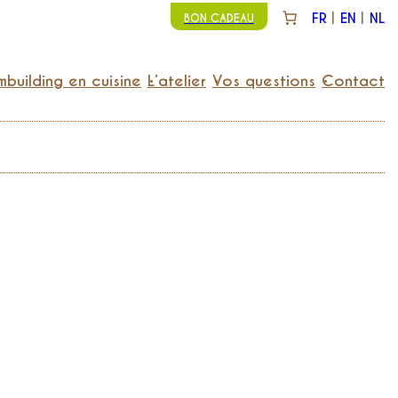
FR
EN
NL
BON CADEAU
building en cuisine
L’atelier
Vos questions
Contact