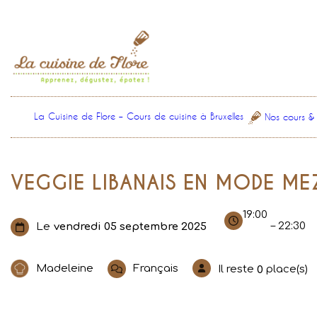
Aller
au
contenu
La Cuisine de Flore – Cours de cuisine à Bruxelles
Nos cours &
VEGGIE LIBANAIS EN MODE MEZ
19:00
– 22:30
Le
vendredi 05 septembre 2025
Madeleine
Français
Il reste
place(s)
0