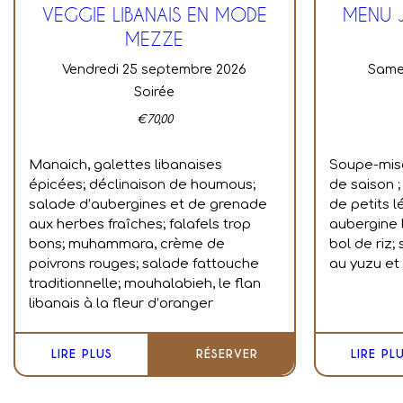
VEGGIE LIBANAIS EN MODE
MENU 
MEZZE
vendredi 25 septembre 2026
sam
Soirée
€
70,00
Manaich, galettes libanaises
Soupe-miso
épicées; déclinaison de houmous;
de saison ;
salade d’aubergines et de grenade
de petits l
aux herbes fraîches; falafels trop
a
ubergine 
bons; muhammara, crème de
bol de riz; 
poivrons rouges; salade fattouche
au yuzu et
traditionnelle; mouhalabieh, le flan
libanais à la fleur d’oranger
LIRE PLUS
RÉSERVER
LIRE PL