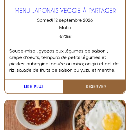
MENU JAPONAIS VEGGIE À PARTAGER
samedi 12 septembre 2026
Matin
€
70,00
Soupe-miso ; g
yozas aux légumes de saison ;
c
rêpe d’oeufs, tempura de petits légumes et
pickles; a
ubergine laquée au miso; o
nigiri et bol de
riz; s
alade de fruits de saison au yuzu et menthe.
LIRE PLUS
RÉSERVER