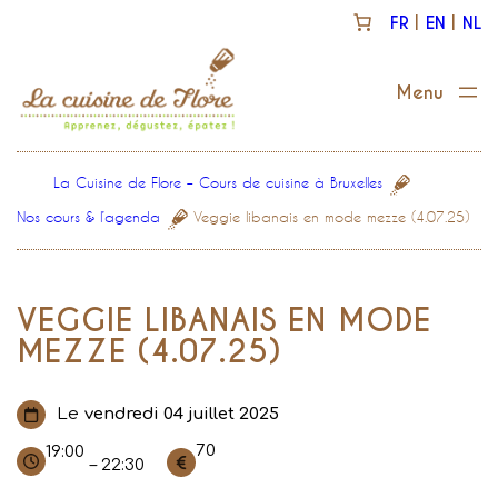
Aller
FR
EN
NL
au
contenu
La Cuisine de Flore – Cours de cuisine à Bruxelles
Nos cours & l’agenda
Veggie libanais en mode mezze (4.07.25)
VEGGIE LIBANAIS EN MODE
MEZZE (4.07.25)
Le
vendredi 04 juillet 2025
70
19:00
– 22:30