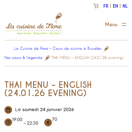
Aller
FR
EN
NL
au
contenu
La Cuisine de Flore – Cours de cuisine à Bruxelles
Nos cours & l’agenda
THAI MENU – ENGLISH (24.01.26 evening)
THAI MENU – ENGLISH
(24.01.26 EVENING)
Le
samedi 24 janvier 2026
70
19:00
– 22:30