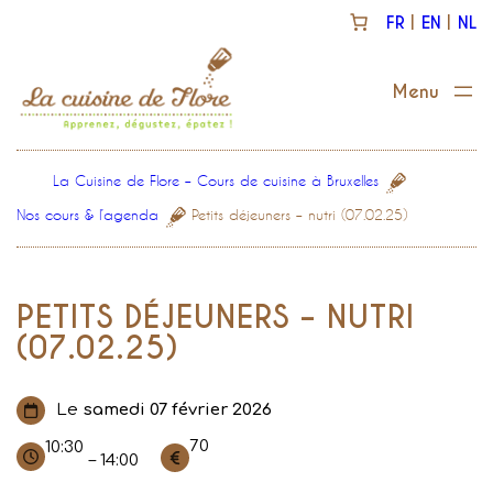
Aller
FR
EN
NL
au
contenu
La Cuisine de Flore – Cours de cuisine à Bruxelles
Nos cours & l’agenda
Petits déjeuners – nutri (07.02.25)
PETITS DÉJEUNERS – NUTRI
(07.02.25)
Le
samedi 07 février 2026
70
10:30
– 14:00