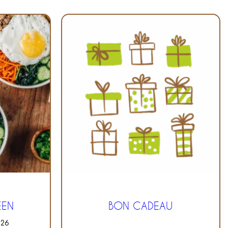
ÉEN
BON CADEAU
026