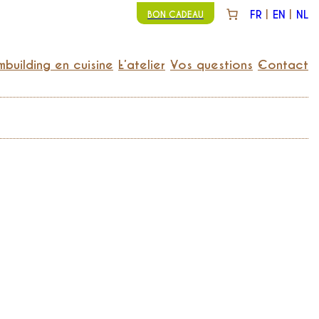
FR
EN
NL
BON CADEAU
building en cuisine
L’atelier
Vos questions
Contact