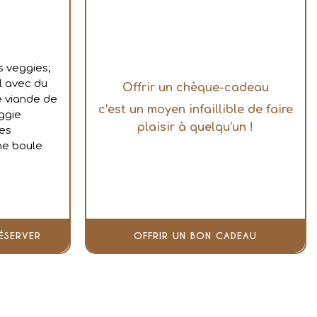
s veggies;
l avec du
Offrir un chèque-cadeau
e viande de
c’est un moyen infaillible de faire
ggie
plaisir à quelqu’un !
kes
ne boule
ÉSERVER
OFFRIR UN BON CADEAU