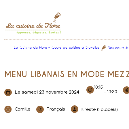
Aller
au
contenu
La Cuisine de Flore – Cours de cuisine à Bruxelles
Nos cours &
MENU LIBANAIS EN MODE MEZZ
10:15
– 13:30
Le
samedi 23 novembre 2024
Camille
Français
Il reste
place(s)
0