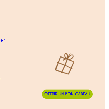
ier
e
OFFRIR UN BON CADEAU