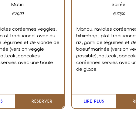
Matin
Soirée
€
70,00
€
70,00
ioles coréennes veggies;
Mandu, ravioles coréenne
plat traditionnel avec du
bibimbap, plat traditionne
 de légumes et de viande de
riz, garni de légumes et d
née (version veggie
boeuf marinée (version ve
 hotteok, pancakes
possible); hotteok, panca
servies avec une boule
coréennes servies avec u
de glace.
US
RÉSERVER
LIRE PLUS
R