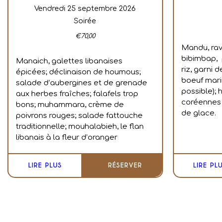
vendredi 25 septembre 2026
Soirée
€
70,00
Mandu, rav
bibimbap, 
Manaich, galettes libanaises
riz, garni
épicées; déclinaison de houmous;
boeuf mari
salade d’aubergines et de grenade
possible);
aux herbes fraîches; falafels trop
coréennes 
bons; muhammara, crème de
de glace.
poivrons rouges; salade fattouche
traditionnelle; mouhalabieh, le flan
libanais à la fleur d’oranger
LIRE PLUS
RÉSERVER
LIRE PL