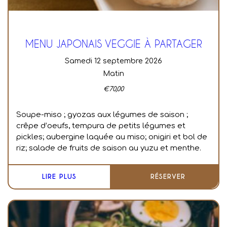
MENU JAPONAIS VEGGIE À PARTAGER
samedi 12 septembre 2026
Matin
€
70,00
Soupe-miso ; g
yozas aux légumes de saison ;
c
rêpe d’oeufs, tempura de petits légumes et
pickles; a
ubergine laquée au miso; o
nigiri et bol de
riz; s
alade de fruits de saison au yuzu et menthe.
LIRE PLUS
RÉSERVER