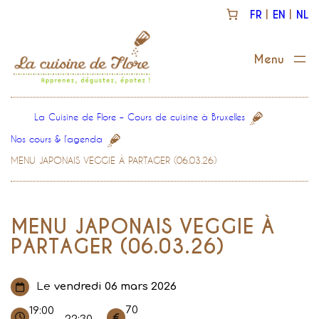
Aller
FR
EN
NL
au
contenu
La Cuisine de Flore – Cours de cuisine à Bruxelles
Nos cours & l’agenda
MENU JAPONAIS VEGGIE À PARTAGER (06.03.26)
MENU JAPONAIS VEGGIE À
PARTAGER (06.03.26)
Le
vendredi 06 mars 2026
70
19:00