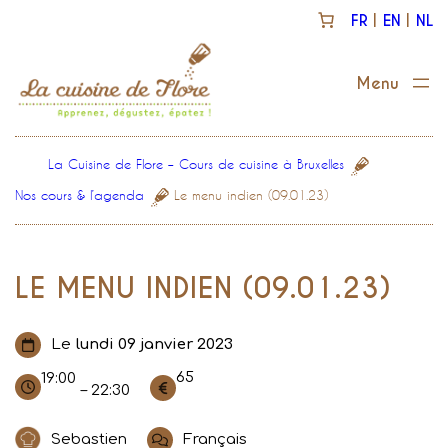
Aller
FR
EN
NL
au
contenu
La Cuisine de Flore – Cours de cuisine à Bruxelles
Nos cours & l’agenda
Le menu indien (09.01.23)
LE MENU INDIEN (09.01.23)
Le
lundi 09 janvier 2023
65
19:00
– 22:30
Sebastien
Français