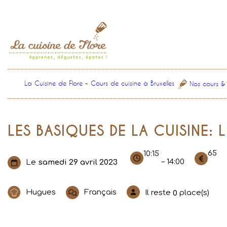
Aller
au
contenu
La Cuisine de Flore – Cours de cuisine à Bruxelles
Nos cours &
LES BASIQUES DE LA CUISINE: 
65
10:15
– 14:00
Le
samedi 29 avril 2023
Hugues
Français
Il reste
place(s)
0