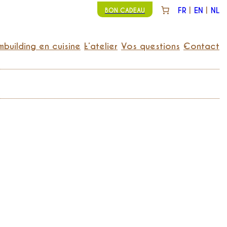
FR
EN
NL
BON CADEAU
building en cuisine
L’atelier
Vos questions
Contact