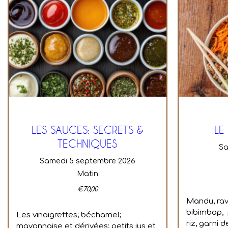
LES SAUCES: SECRETS &
LE
TECHNIQUES
s
samedi 5 septembre 2026
Matin
€
70,00
Mandu, rav
bibimbap, 
Les vinaigrettes; béchamel;
riz, garni
mayonnaise et dérivées; petits jus et