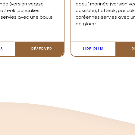
née (version veggie
boeuf marinée (version ve
 hotteok, pancakes
possible); hotteok, panca
servies avec une boule
coréennes servies avec u
de glace.
US
RÉSERVER
LIRE PLUS
R