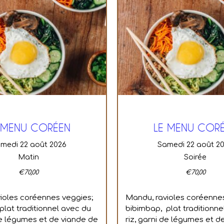
 MENU CORÉEN
LE MENU COR
amedi 22 août 2026
samedi 22 août 2
Matin
Soirée
€
70,00
€
70,00
ioles coréennes veggies;
Mandu, ravioles coréenne
plat traditionnel avec du
bibimbap, plat traditionne
 de légumes et de viande de
riz, garni de légumes et d