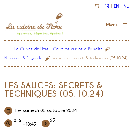
Aller
FR
EN
NL
au
contenu
La Cuisine de Flore – Cours de cuisine à Bruxelles
Nos cours & l’agenda
Les sauces: secrets & techniques (05.10.24)
LES SAUCES: SECRETS &
TECHNIQUES (05.10.24)
Le
samedi 05 octobre 2024
65
10:15
– 13:45