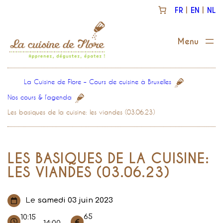
Aller
FR
EN
NL
au
contenu
La Cuisine de Flore – Cours de cuisine à Bruxelles
Nos cours & l’agenda
Les basiques de la cuisine: les viandes (03.06.23)
LES BASIQUES DE LA CUISINE:
LES VIANDES (03.06.23)
Le
samedi 03 juin 2023
65
10:15