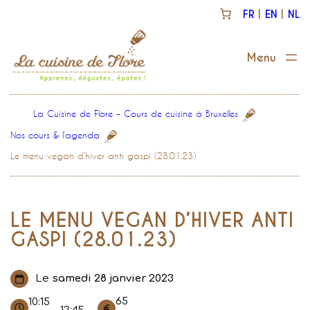
Aller
FR
EN
NL
au
contenu
La Cuisine de Flore – Cours de cuisine à Bruxelles
Nos cours & l’agenda
Le menu vegan d’hiver anti gaspi (28.01.23)
LE MENU VEGAN D’HIVER ANTI
GASPI (28.01.23)
Le
samedi 28 janvier 2023
65
10:15