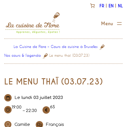
Aller
FR
EN
NL
au
contenu
La Cuisine de Flore – Cours de cuisine à Bruxelles
Nos cours & l’agenda
Le menu thaï (03.07.23)
LE MENU THAÏ (03.07.23)
Le
lundi 03 juillet 2023
65
19:00
– 22:30
Camille
Français