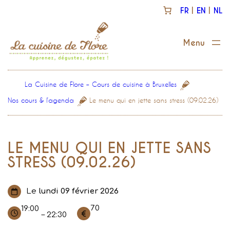
Aller
FR
EN
NL
au
contenu
La Cuisine de Flore – Cours de cuisine à Bruxelles
Nos cours & l’agenda
Le menu qui en jette sans stress (09.02.26)
LE MENU QUI EN JETTE SANS
STRESS (09.02.26)
Le
lundi 09 février 2026
70
19:00
– 22:30