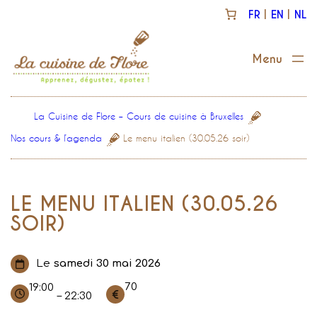
Aller
FR
EN
NL
au
contenu
La Cuisine de Flore – Cours de cuisine à Bruxelles
Nos cours & l’agenda
Le menu italien (30.05.26 soir)
LE MENU ITALIEN (30.05.26
SOIR)
Le
samedi 30 mai 2026
70
19:00
– 22:30