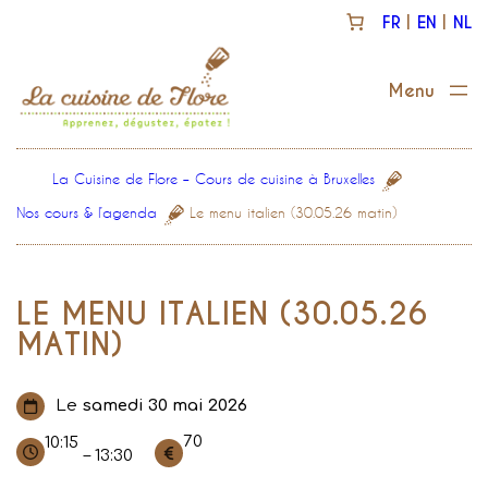
Aller
FR
EN
NL
au
contenu
La Cuisine de Flore – Cours de cuisine à Bruxelles
Nos cours & l’agenda
Le menu italien (30.05.26 matin)
LE MENU ITALIEN (30.05.26
MATIN)
Le
samedi 30 mai 2026
70
10:15
– 13:30