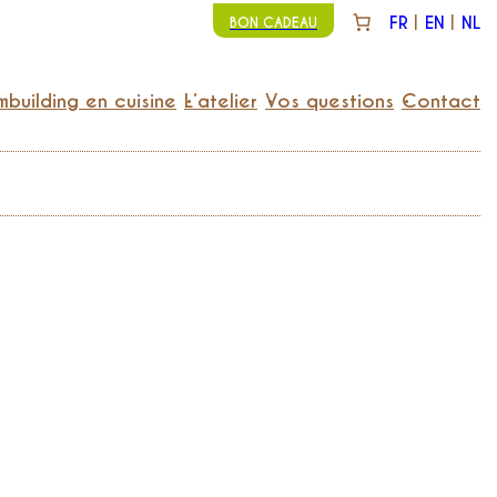
FR
EN
NL
BON CADEAU
building en cuisine
L’atelier
Vos questions
Contact