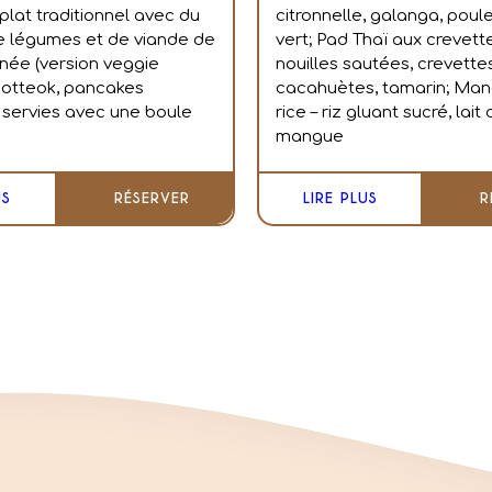
plat traditionnel avec du
citronnelle, galanga, poule
 de légumes et de viande de
vert; Pad Thaï aux crevett
née (version veggie
nouilles sautées, crevette
 hotteok, pancakes
cacahuètes, tamarin; Man
servies avec une boule
rice – riz gluant sucré, lait
mangue
US
RÉSERVER
LIRE PLUS
R