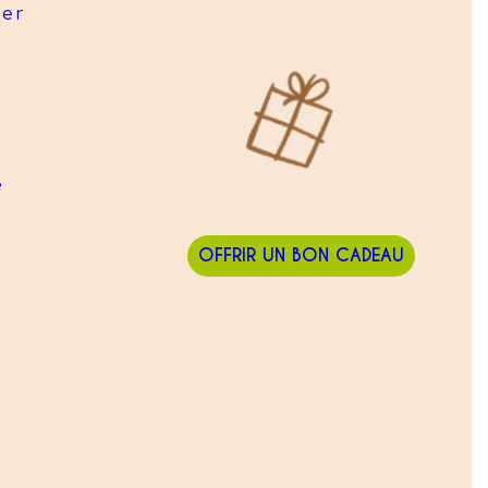
ier
e
OFFRIR UN BON CADEAU