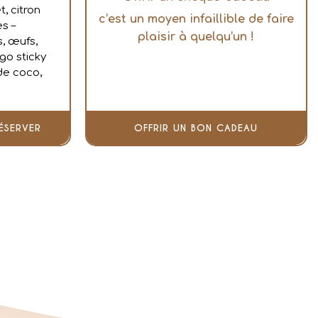
t, citron
c’est un moyen infaillible de faire
es –
plaisir à quelqu’un !
s, œufs,
go sticky
 de coco,
ÉSERVER
OFFRIR UN BON CADEAU