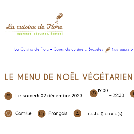
Aller
au
contenu
La Cuisine de Flore – Cours de cuisine à Bruxelles
Nos cours &
LE MENU DE NOËL VÉGÉTARIEN 
19:00
– 22:30
Le
samedi 02 décembre 2023
Camille
Français
Il reste
place(s)
0