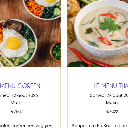
 MENU CORÉEN
LE MENU THA
amedi 22 août 2026
samedi 29 août 2
Matin
Matin
€
70,00
€
70,00
ioles coréennes veggies;
Soupe Tom Ka Kai – lait de