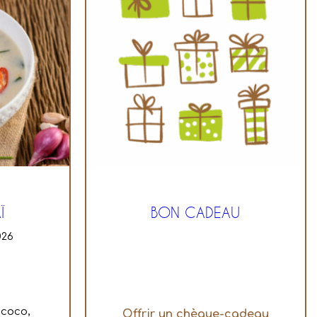
Ï
BON CADEAU
026
 coco,
Offrir un chèque-cadeau