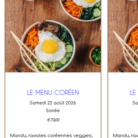
LE MENU CORÉEN
LE
samedi 22 août 2026
s
Soirée
€
70,00
Mandu, ravioles coréennes veggies;
Mandu, rav