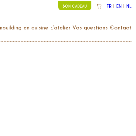
FR
EN
NL
BON CADEAU
building en cuisine
L’atelier
Vos questions
Contact