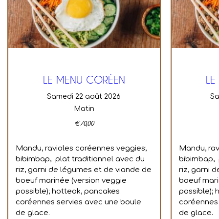
LE MENU CORÉEN
LE
samedi 22 août 2026
s
Matin
€
70,00
Mandu, ravioles coréennes veggies;
Mandu, rav
bibimbap, plat traditionnel avec du
bibimbap, 
riz, garni de légumes et de viande de
riz, garni
boeuf marinée (version veggie
boeuf mari
possible); hotteok, pancakes
possible);
coréennes servies avec une boule
coréennes 
de glace.
de glace.