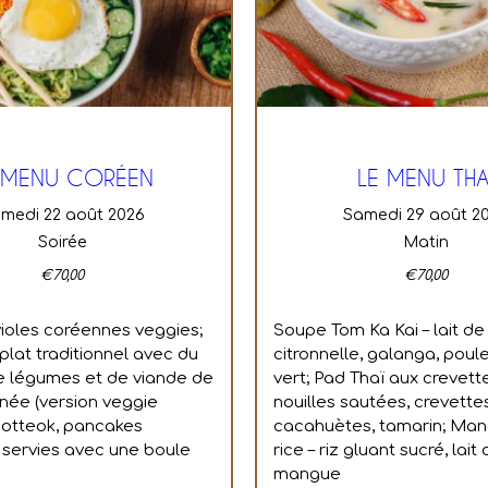
 MENU CORÉEN
LE MENU THA
amedi 22 août 2026
samedi 29 août 2
Soirée
Matin
€
70,00
€
70,00
ioles coréennes veggies;
Soupe Tom Ka Kai – lait de
plat traditionnel avec du
citronnelle, galanga, poule
 de légumes et de viande de
vert; Pad Thaï aux crevett
née (version veggie
nouilles sautées, crevette
 hotteok, pancakes
cacahuètes, tamarin; Man
servies avec une boule
rice – riz gluant sucré, lait
mangue