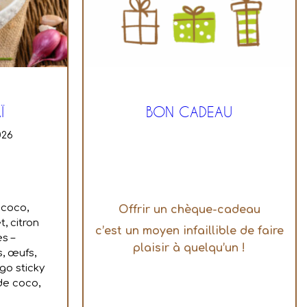
Ï
BON CADEAU
026
 coco,
Offrir un chèque-cadeau
t, citron
c’est un moyen infaillible de faire
es –
plaisir à quelqu’un !
s, œufs,
go sticky
 de coco,