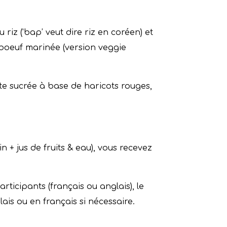
riz (‘bap’ veut dire riz en coréen) et
 boeuf marinée (version veggie
te sucrée à base de haricots rouges,
n + jus de fruits & eau), vous recevez
ticipants (français ou anglais), le
is ou en français si nécessaire.