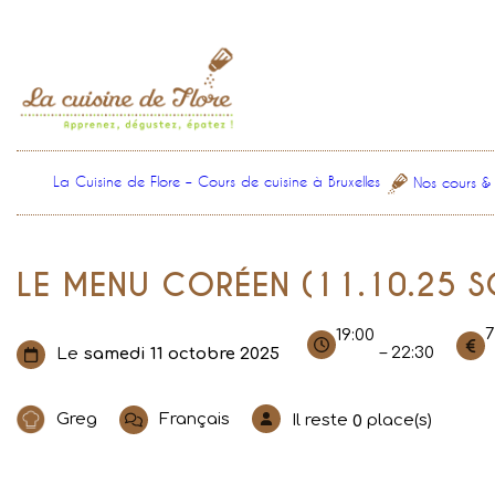
Aller
au
contenu
La Cuisine de Flore – Cours de cuisine à Bruxelles
Nos cours &
LE MENU CORÉEN (11.10.25 S
7
19:00
– 22:30
Le
samedi 11 octobre 2025
Greg
Français
Il reste
place(s)
0