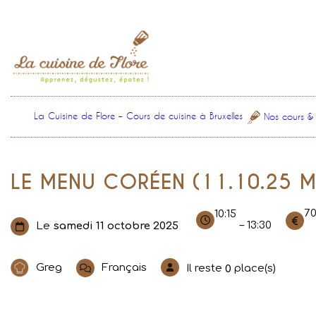
Aller
au
contenu
La Cuisine de Flore – Cours de cuisine à Bruxelles
Nos cours &
LE MENU CORÉEN (11.10.25 M
7
10:15
– 13:30
Le
samedi 11 octobre 2025
Greg
Français
Il reste
place(s)
0