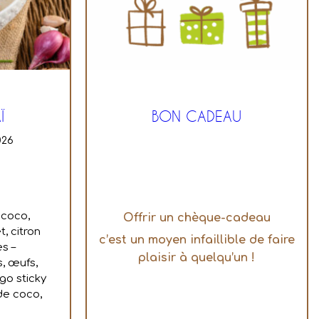
Ï
BON CADEAU
026
 coco,
Offrir un chèque-cadeau
t, citron
c’est un moyen infaillible de faire
es –
plaisir à quelqu’un !
s, œufs,
go sticky
 de coco,