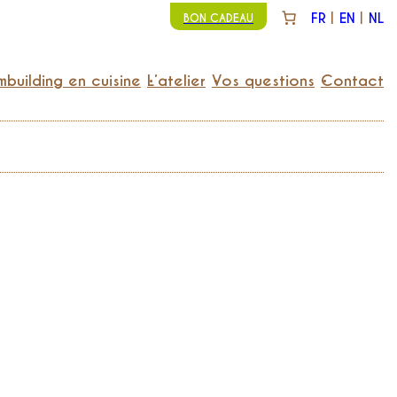
FR
EN
NL
BON CADEAU
building en cuisine
L’atelier
Vos questions
Contact