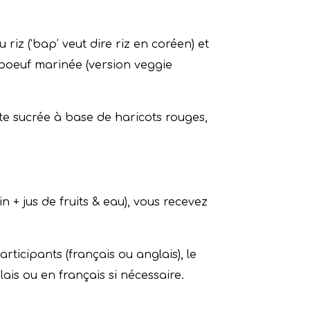
riz (‘bap’ veut dire riz en coréen) et
 boeuf marinée (version veggie
te sucrée à base de haricots rouges,
n + jus de fruits & eau), vous recevez
ticipants (français ou anglais), le
is ou en français si nécessaire.