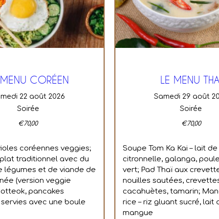
 MENU CORÉEN
LE MENU THA
amedi 22 août 2026
samedi 29 août 2
Soirée
Soirée
€
70,00
€
70,00
ioles coréennes veggies;
Soupe Tom Ka Kai – lait de
plat traditionnel avec du
citronnelle, galanga, poule
 de légumes et de viande de
vert; Pad Thaï aux crevett
née (version veggie
nouilles sautées, crevette
 hotteok, pancakes
cacahuètes, tamarin; Man
servies avec une boule
rice – riz gluant sucré, lait
mangue