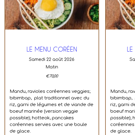
LE MENU CORÉEN
LE
samedi 22 août 2026
s
Matin
€
70,00
Mandu, ravioles coréennes veggies;
Mandu, rav
bibimbap, plat traditionnel avec du
bibimbap, 
riz, garni de légumes et de viande de
riz, garni
boeuf marinée (version veggie
boeuf mari
possible); hotteok, pancakes
possible);
coréennes servies avec une boule
coréennes 
de glace.
de glace.