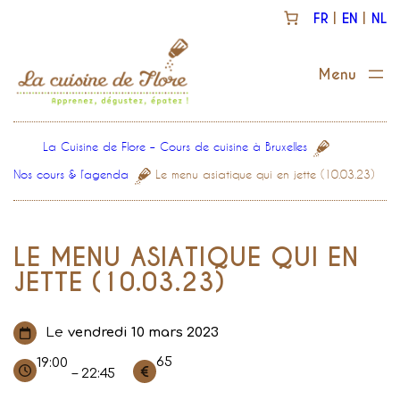
Aller
FR
EN
NL
au
contenu
La Cuisine de Flore – Cours de cuisine à Bruxelles
Nos cours & l’agenda
Le menu asiatique qui en jette (10.03.23)
LE MENU ASIATIQUE QUI EN
JETTE (10.03.23)
Le
vendredi 10 mars 2023
65
19:00
– 22:45