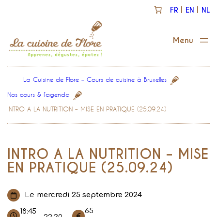
Aller
FR
EN
NL
au
contenu
La Cuisine de Flore – Cours de cuisine à Bruxelles
Nos cours & l’agenda
INTRO A LA NUTRITION – MISE EN PRATIQUE (25.09.24)
INTRO A LA NUTRITION – MISE
EN PRATIQUE (25.09.24)
Le
mercredi 25 septembre 2024
65
18:45