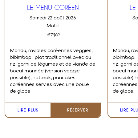
LE MENU CORÉEN
LE
samedi 22 août 2026
s
Matin
€
70,00
Mandu, ravioles coréennes veggies;
Mandu, rav
bibimbap, plat traditionnel avec du
bibimbap, 
riz, garni de légumes et de viande de
riz, garni
boeuf marinée (version veggie
boeuf mari
possible); hotteok, pancakes
possible);
coréennes servies avec une boule
coréennes 
de glace.
de glace.
LIRE PLUS
RÉSERVER
LIRE PL