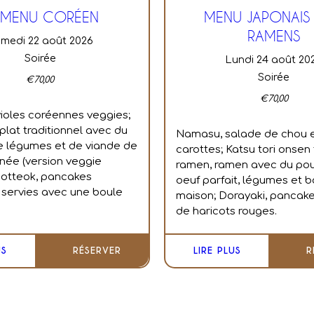
 MENU CORÉEN
MENU JAPONAIS 
RAMENS
amedi 22 août 2026
Soirée
lundi 24 août 20
Soirée
€
70,00
€
70,00
ioles coréennes veggies;
plat traditionnel avec du
Namasu, salade de chou 
 de légumes et de viande de
carottes;
Katsu tori onse
née (version veggie
ramen, ramen avec du poule
 hotteok, pancakes
oeuf parfait, légumes et b
servies avec une boule
maison;
Dorayaki, pancake
de haricots rouges.
US
RÉSERVER
LIRE PLUS
R