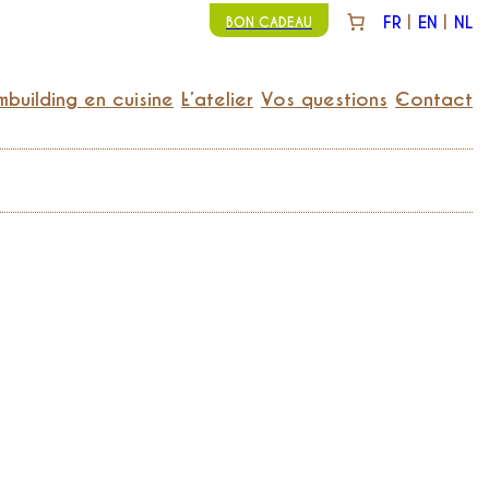
FR
EN
NL
BON CADEAU
building en cuisine
L’atelier
Vos questions
Contact