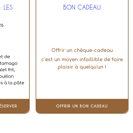
: LES
BON CADEAU
26
Offrir un chèque-cadeau
et de
c’est un moyen infaillible de faire
n tamago
plaisir à quelqu’un !
t frit,
ouillon
s à la pâte
ÉSERVER
OFFRIR UN BON CADEAU