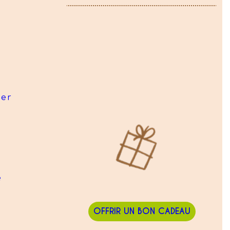
ier
e
OFFRIR UN BON CADEAU