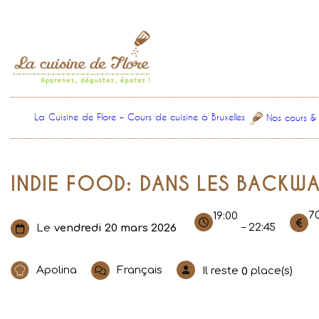
Aller
au
contenu
La Cuisine de Flore – Cours de cuisine à Bruxelles
Nos cours &
INDIE FOOD: DANS LES BACKWA
7
19:00
– 22:45
Le
vendredi 20 mars 2026
Apolina
Français
Il reste
place(s)
0