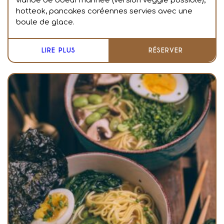
viande de boeuf marinée (version veggie possible);
hotteok, pancakes coréennes servies avec une
boule de glace.
LIRE PLUS
RÉSERVER