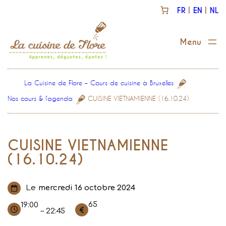
Aller
FR
EN
NL
au
contenu
La Cuisine de Flore – Cours de cuisine à Bruxelles
Nos cours & l’agenda
CUISINE VIETNAMIENNE (16.10.24)
CUISINE VIETNAMIENNE
(16.10.24)
Le
mercredi 16 octobre 2024
65
19:00
– 22:45