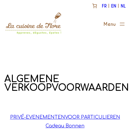
Spring
FR
EN
NL
naar
de
inhoud
ALGEMENE
VERKOOPVOORWAARDEN
PRIVÉ-EVENEMENTEN
VOOR PARTICULIEREN
Cadeau Bonnen