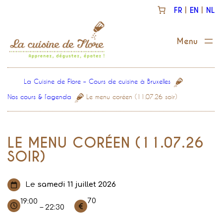
Aller
FR
EN
NL
au
contenu
La Cuisine de Flore – Cours de cuisine à Bruxelles
Nos cours & l’agenda
Le menu coréen (11.07.26 soir)
LE MENU CORÉEN (11.07.26
SOIR)
Le
samedi 11 juillet 2026
70
19:00
– 22:30