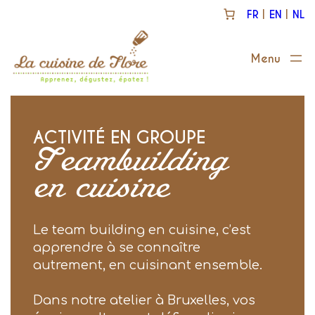
Aller
FR
EN
NL
au
contenu
ACTIVITÉ EN GROUPE
Teambuilding
en cuisine
Le team building en cuisine, c’est
apprendre à se connaître
autrement, en cuisinant ensemble.
Dans notre atelier à Bruxelles, vos