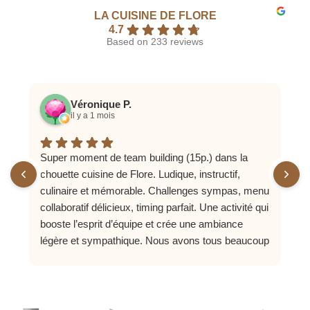
LA CUISINE DE FLORE
4.7
Based on 233 reviews
Véronique P.
il y a 1 mois
Super moment de team building (15p.) dans la
N
chouette cuisine de Flore. Ludique, instructif,
d
culinaire et mémorable. Challenges sympas, menu
a
collaboratif délicieux, timing parfait. Une activité qui
é
booste l’esprit d’équipe et crée une ambiance
à
légère et sympathique. Nous avons tous beaucoup
o
apprécié ce moment loin des préoccupations et
enjeux de notre quotidien professionnel. Merci à
vous!