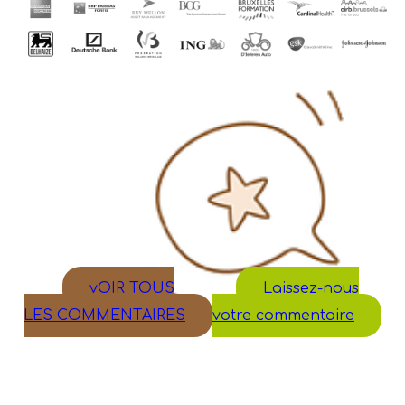
Slide 4 of 11
Slide 3 of 10
vOIR TOUS
Laissez-nous
LES COMMENTAIRES
votre commentaire